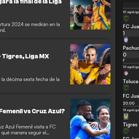
ará la final de la Liga
01 ago
Lig
rtura 2024 se medirán en la
FC Jua
il.
1
Pachu
0
 Tigres, Liga MX
F
10 ago
Lig
r la décima sexta fecha de la
Toluca
FC Jua
20:00
Femenil vs Cruz Azul?
15 ago
Lig
Tigres
uz Azul Femenil visita a FC
qué manera seguir el
FC Jua