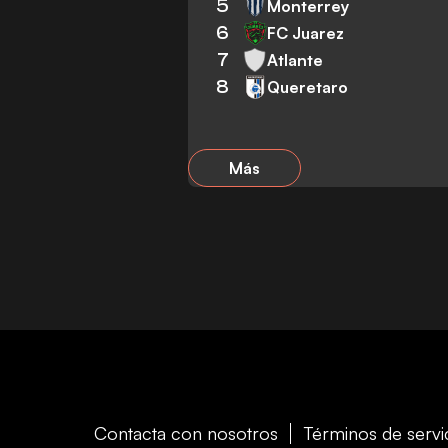
5
Monterrey
6
FC Juarez
7
Atlante
8
Queretaro
Más
Contacta con nosotros
Términos de servi