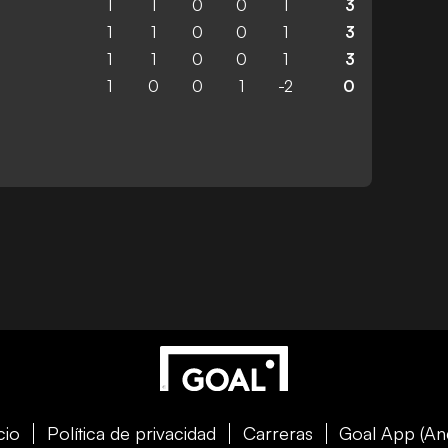
1
1
0
0
1
3
1
1
0
0
1
3
1
1
0
0
1
3
1
0
0
1
-2
0
cio
Política de privacidad
Carreras
Goal App (An