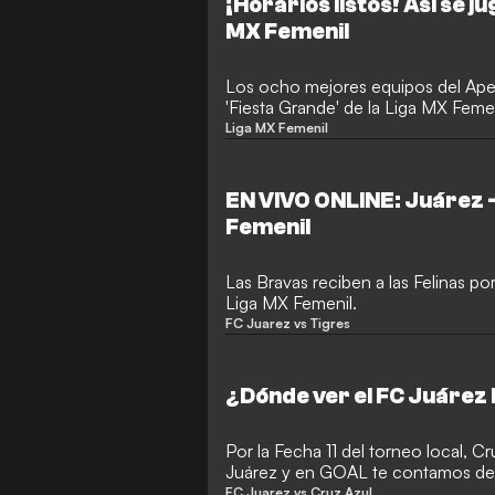
¡Horarios listos! Así se jug
MX Femenil
Los ocho mejores equipos del Ape
'Fiesta Grande' de la Liga MX Femen
Liga MX Femenil
EN VIVO ONLINE: Juárez -
Femenil
Las Bravas reciben a las Felinas po
Liga MX Femenil.
FC Juarez vs Tigres
¿Dónde ver el FC Juárez 
Por la Fecha 11 del torneo local, Cr
Juárez y en GOAL te contamos de 
encuentro.
FC Juarez vs Cruz Azul