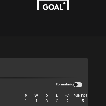
Formulario
P
W
D
L
+/-
PUNTOS
1
1
0
0
2
3