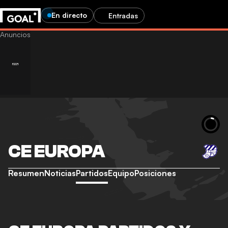
En directo
Entradas
CE EUROPA
Resumen
Noticias
Partidos
Equipo
Posiciones