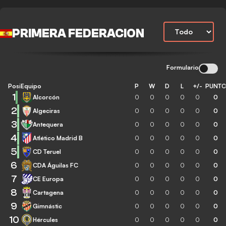
PRIMERA FEDERACION
Formulario
Posición
Equipo
P
W
D
L
+/-
PUNT
1
Alcorcón
0
0
0
0
0
0
2
Algeciras
0
0
0
0
0
0
3
Antequera
0
0
0
0
0
0
4
Atlético Madrid B
0
0
0
0
0
0
5
CD Teruel
0
0
0
0
0
0
6
CDA Águilas FC
0
0
0
0
0
0
7
CE Europa
0
0
0
0
0
0
8
Cartagena
0
0
0
0
0
0
9
Gimnástic
0
0
0
0
0
0
10
Hércules
0
0
0
0
0
0