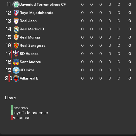
11
Juventud Torremolinos CF
0
0
0
0
0
0
12
Rayo Majadahonda
0
0
0
0
0
0
13
Real Jaen
0
0
0
0
0
0
14
Real Madrid B
0
0
0
0
0
0
15
Real Murcia
0
0
0
0
0
0
16
Real Zaragoza
0
0
0
0
0
0
17
SD Huesca
0
0
0
0
0
0
18
Sant Andreu
0
0
0
0
0
0
19
UD Ibiza
0
0
0
0
0
0
20
Villarreal B
0
0
0
0
0
0
Llave
Ascenso
Playoff de ascenso
Descenso