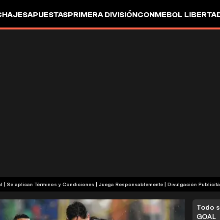
CHAJES
APUESTAS
PRIMERA DIVISIÓN
CONMEBOL LIBERTA
+18 | Contenido Comercial | Se aplican Términos y Condiciones | Juega Responsablemente
|
Divulgación Publicitá
Todo s
GOAL