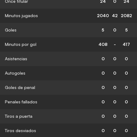
Once titular
24
0
24
Minutos jugados
2040
42
2082
Goles
5
0
5
Minutos por gol
408
-
417
Asistencias
0
0
0
Autogoles
0
0
0
Goles de penal
0
0
0
Penales fallados
0
0
0
Tiros a puerta
0
0
0
Tiros desviados
0
0
0