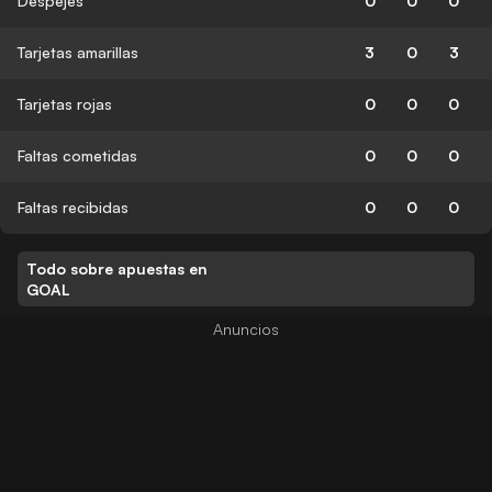
Despejes
0
0
0
Tarjetas amarillas
3
0
3
Tarjetas rojas
0
0
0
Faltas cometidas
0
0
0
Faltas recibidas
0
0
0
Todo sobre apuestas en
GOAL