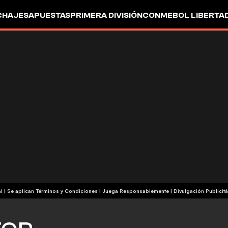
CHAJES
APUESTAS
PRIMERA DIVISIÓN
CONMEBOL LIBERTA
+18 | Contenido Comercial | Se aplican Términos y Condiciones | Juega Responsablemente
|
Divulgación Publicitá