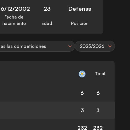
16/12/2002
23
Defensa
Fecha de
nacimiento
Edad
Posición
as las competiciones
2025/2026
Total
6
6
3
3
232
232