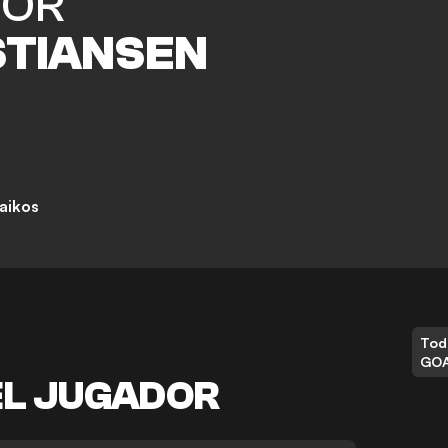
TOR
STIANSEN
aikos
Tod
GO
EL JUGADOR