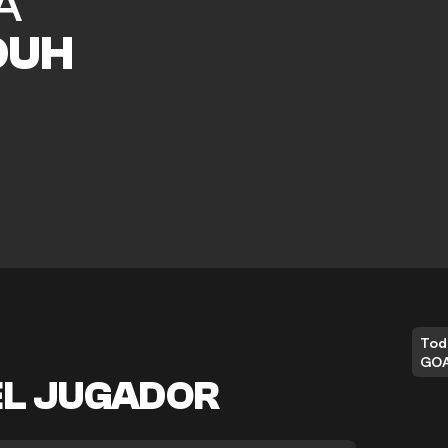
A
OUH
Tod
GO
EL JUGADOR