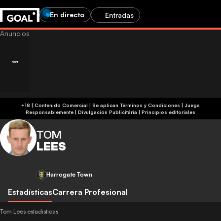
En directo
Entradas
+18 | Contenido Comercial | Se aplican Términos y Condiciones | Juega
Responsablemente
|
Divulgación Publicitária
|
Principios editoriales
TOM
LEES
Harrogate Town
Estadísticas
Carrera Profesional
Tom Lees estadísticas