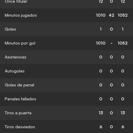
Once titular
12
0
12
Minutos jugados
1010
42
1052
Goles
1
0
1
Minutos por gol
1010
-
1052
Asistencias
0
0
0
Autogoles
0
0
0
Goles de penal
0
0
0
Penales fallados
0
0
0
Tiros a puerta
13
0
13
Tiros desviados
6
0
6