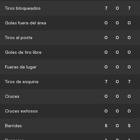
Tiros bloqueados
7
0
7
Goles fuera del área
0
0
0
Tiros al poste
0
0
0
Goles de tiro libre
0
0
0
Fueras de lugar
0
0
0
Tiros de esquina
7
0
7
Cruces
0
0
0
Cruces exitosos
0
0
0
Barridas
5
0
5