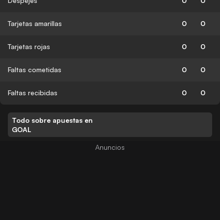
Despejes
0
0
Tarjetas amarillas
0
0
Tarjetas rojas
0
0
Faltas cometidas
0
0
Faltas recibidas
0
0
Todo sobre apuestas en
GOAL