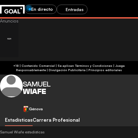
En directo
Entradas
+18 | Contenido Comercial | Se aplican Términos y Condiciones | Juega
Responsablemente
|
Divulgación Publicitária
|
Principios editoriales
SAMUEL
WIAFE
Génova
Estadísticas
Carrera Profesional
Samuel Wiafe estadísticas