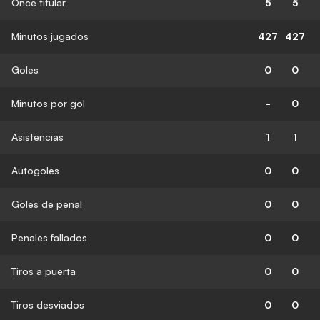
Once titular
5
5
Minutos jugados
427
427
Goles
0
0
Minutos por gol
-
0
Asistencias
1
1
Autogoles
0
0
Goles de penal
0
0
Penales fallados
0
0
Tiros a puerta
0
0
Tiros desviados
0
0