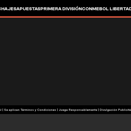
CHAJES
APUESTAS
PRIMERA DIVISIÓN
CONMEBOL LIBERTA
+18 | Contenido Comercial | Se aplican Términos y Condiciones | Juega Responsablemente
|
Divulgación Publicitá