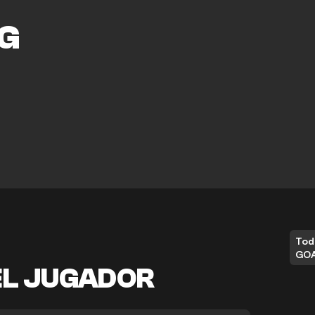
M
G
Tod
GO
EL JUGADOR