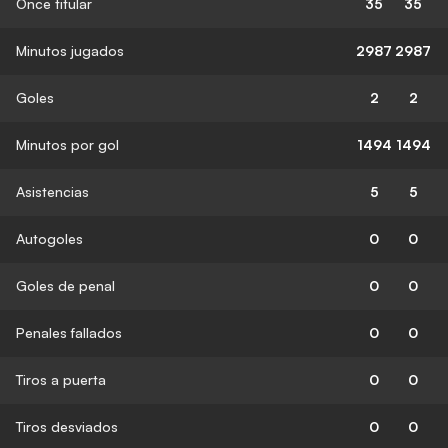
Once titular
35
35
Minutos jugados
2987
2987
Goles
2
2
Minutos por gol
1494
1494
Asistencias
5
5
Autogoles
0
0
Goles de penal
0
0
Penales fallados
0
0
Tiros a puerta
0
0
Tiros desviados
0
0