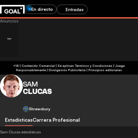
En directo
Entradas
+18 | Contenido Comercial | Se aplican Términos y Condiciones | Juega
Responsablemente
|
Divulgación Publicitária
|
Principios editoriales
SAM
CLUCAS
Shrewsbury
Estadísticas
Carrera Profesional
Sam Clucas estadísticas