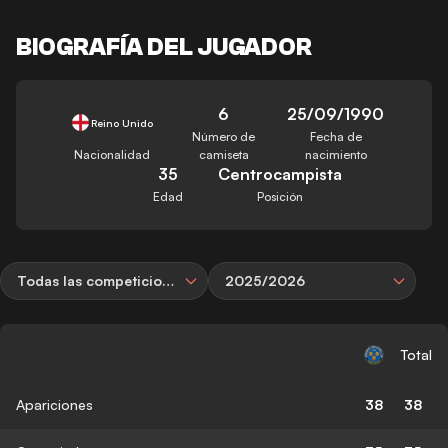
BIOGRAFÍA DEL JUGADOR
6
25/09/1990
Reino Unido
Número de
Fecha de
Nacionalidad
camiseta
nacimiento
35
Centrocampista
Edad
Posición
Todas las competiciones
2025/2026
Total
Apariciones
38
38