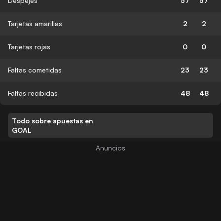
Despejes
57
57
Tarjetas amarillas
2
2
Tarjetas rojas
0
0
Faltas cometidas
23
23
Faltas recibidas
48
48
Todo sobre apuestas en
GOAL