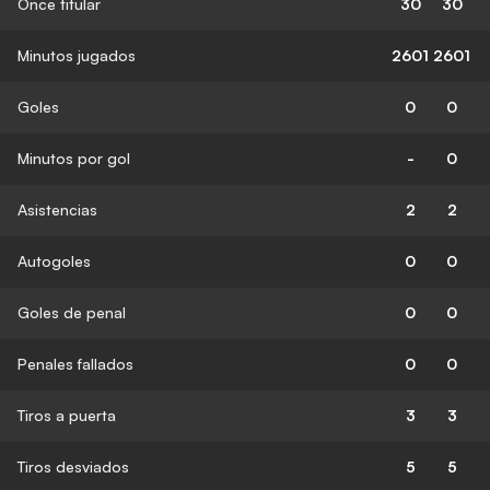
Once titular
30
30
Minutos jugados
2601
2601
Goles
0
0
Minutos por gol
-
0
Asistencias
2
2
Autogoles
0
0
Goles de penal
0
0
Penales fallados
0
0
Tiros a puerta
3
3
Tiros desviados
5
5