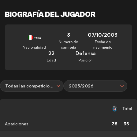
BIOGRAFÍA DEL JUGADOR
3
07/10/2003
Italia
Número de
Fecha de
Nacionalidad
camiseta
nacimiento
22
Defensa
Edad
Posición
Todas las competiciones
2025/2026
Total
Apariciones
35
35