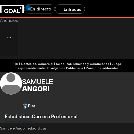
En directo
Entradas
+18 | Contenido Comercial | Se aplican Términos y Condiciones | Juega
Responsablemente
|
Divulgación Publicitária
|
Principios editoriales
SAMUELE
ANGORI
Pisa
Estadísticas
Carrera Profesional
Samuele Angori estadísticas