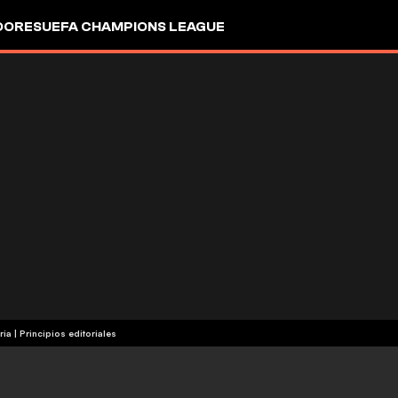
DORES
UEFA CHAMPIONS LEAGUE
ria
|
Principios editoriales