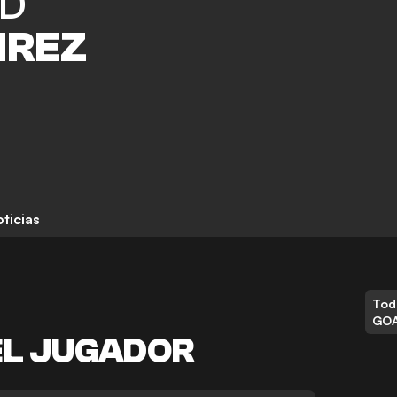
AD
REZ
ticias
Tod
GO
EL JUGADOR