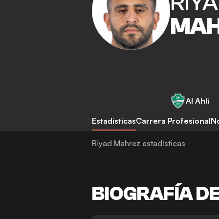
RIY
MAH
Al Ahli
Estadísticas
Carrera Profesional
No
Riyad Mahrez estadísticas
BIOGRAFÍA D