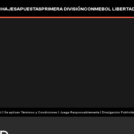
CHAJES
APUESTAS
PRIMERA DIVISIÓN
CONMEBOL LIBERTA
+18 | Contenido Comercial | Se aplican Términos y Condiciones | Juega Responsablemente
|
Divulgación Publicitá