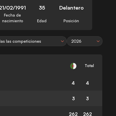
21/02/1991
35
Delantero
Fecha de
nacimiento
Edad
Posición
as las competiciones
2026
Total
4
4
3
3
262
262