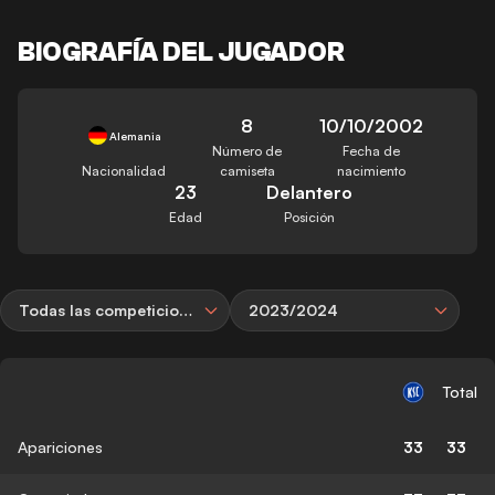
BIOGRAFÍA DEL JUGADOR
8
10/10/2002
Alemania
Número de
Fecha de
Nacionalidad
camiseta
nacimiento
23
Delantero
Edad
Posición
Todas las competiciones
2023/2024
Total
Apariciones
33
33