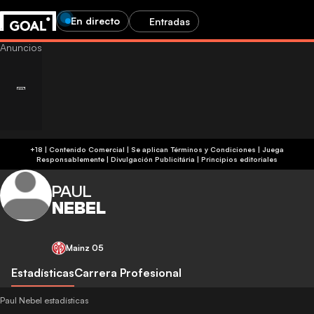
En directo
Entradas
+18 | Contenido Comercial | Se aplican Términos y Condiciones | Juega
Responsablemente
|
Divulgación Publicitária
|
Principios editoriales
PAUL
NEBEL
Mainz 05
Estadísticas
Carrera Profesional
Paul Nebel estadísticas