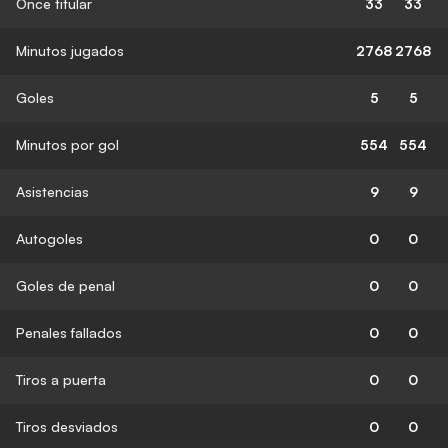
Once titular
33
33
Minutos jugados
2768
2768
Goles
5
5
Minutos por gol
554
554
Asistencias
9
9
Autogoles
0
0
Goles de penal
0
0
Penales fallados
0
0
Tiros a puerta
0
0
Tiros desviados
0
0