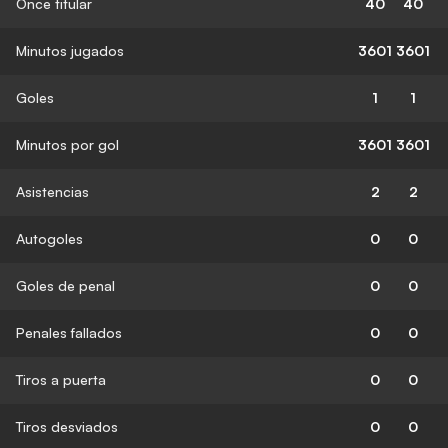
Once titular
40
40
Minutos jugados
3601
3601
Goles
1
1
Minutos por gol
3601
3601
Asistencias
2
2
Autogoles
0
0
Goles de penal
0
0
Penales fallados
0
0
Tiros a puerta
0
0
Tiros desviados
0
0