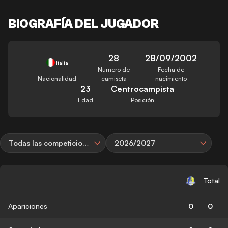
BIOGRAFÍA DEL JUGADOR
28
28/09/2002
Italia
Número de
Fecha de
Nacionalidad
camiseta
nacimiento
23
Centrocampista
Edad
Posición
Todas las competiciones
2026/2027
Total
Apariciones
0
0