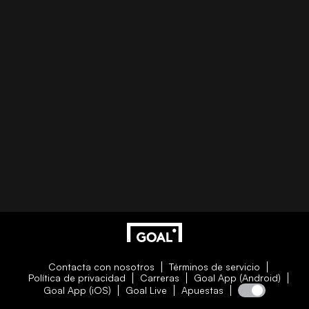
Contacta con nosotros
Términos de servicio
Política de privacidad
Carreras
Goal App (Android)
Goal App (iOS)
Goal Live
Apuestas