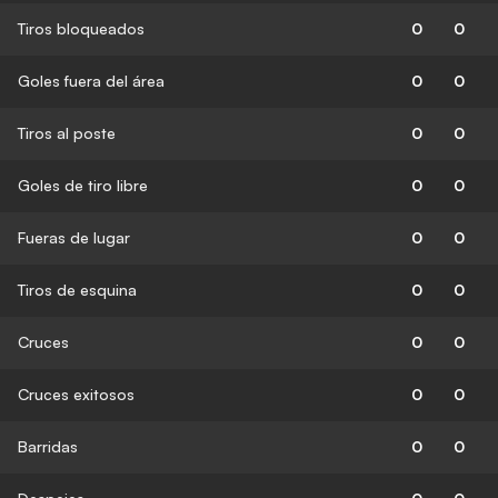
Tiros bloqueados
0
0
Goles fuera del área
0
0
Tiros al poste
0
0
Goles de tiro libre
0
0
Fueras de lugar
0
0
Tiros de esquina
0
0
Cruces
0
0
Cruces exitosos
0
0
Barridas
0
0