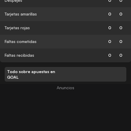
Despejes
0
0
Tarjetas amarillas
0
0
Tarjetas rojas
0
0
Faltas cometidas
0
0
Faltas recibidas
0
0
Todo sobre apuestas en
GOAL