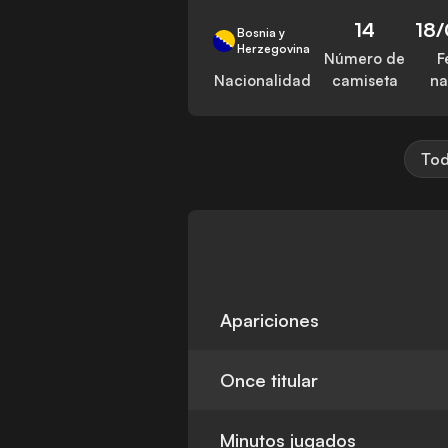
14
18
Bosnia y
Herzegovina
Número de
F
Nacionalidad
camiseta
na
Tod
Apariciones
Once titular
Minutos jugados