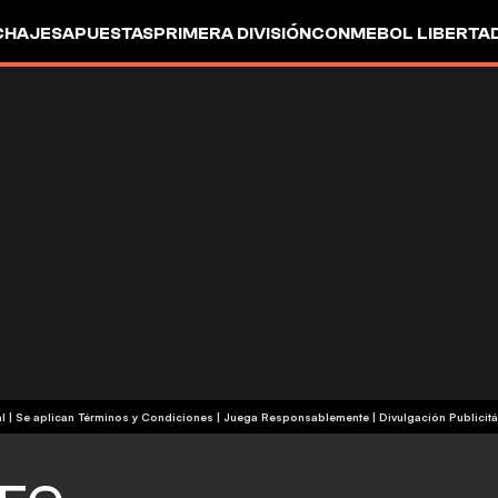
CHAJES
APUESTAS
PRIMERA DIVISIÓN
CONMEBOL LIBERTA
+18 | Contenido Comercial | Se aplican Términos y Condiciones | Juega Responsablemente
|
Divulgación Publicitá