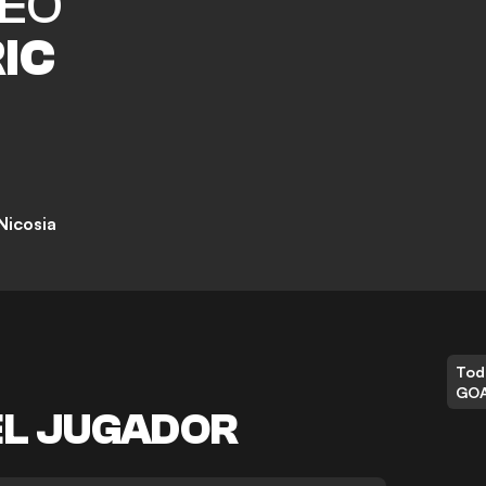
EO
IC
Nicosia
Tod
GO
EL JUGADOR