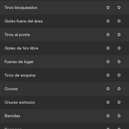
Tiros bloqueados
0
0
Goles fuera del área
0
0
Tiros al poste
0
0
Goles de tiro libre
0
0
Fueras de lugar
0
0
Tiros de esquina
0
0
Cruces
0
0
Cruces exitosos
0
0
Barridas
0
0