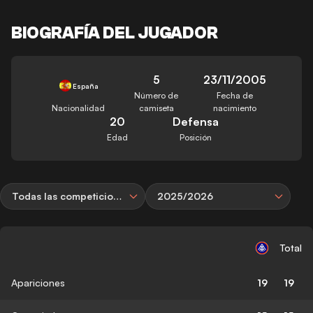
BIOGRAFÍA DEL JUGADOR
5
23/11/2005
España
Número de
Fecha de
Nacionalidad
camiseta
nacimiento
20
Defensa
Edad
Posición
Todas las competiciones
2025/2026
Total
Apariciones
19
19