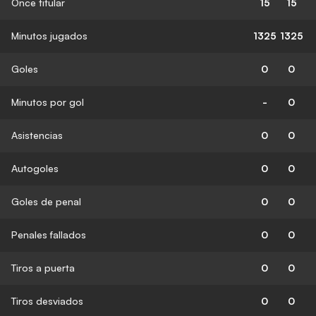
Once titular
15
15
Minutos jugados
1325
1325
Goles
0
0
Minutos por gol
-
0
Asistencias
0
0
Autogoles
0
0
Goles de penal
0
0
Penales fallados
0
0
Tiros a puerta
0
0
Tiros desviados
0
0