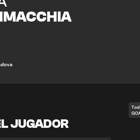
A
IMACCHIA
adova
Tod
GO
EL JUGADOR