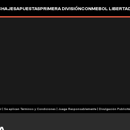
CHAJES
APUESTAS
PRIMERA DIVISIÓN
CONMEBOL LIBERTA
+18 | Contenido Comercial | Se aplican Términos y Condiciones | Juega Responsablemente
|
Divulgación Publicitá