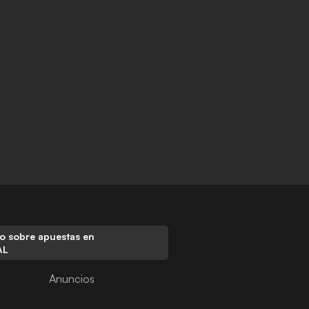
o sobre apuestas en
AL