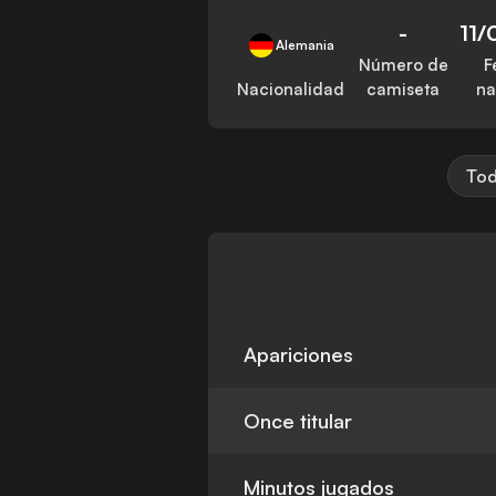
-
11/
Alemania
Número de
F
Nacionalidad
camiseta
na
Tod
Apariciones
Once titular
Minutos jugados