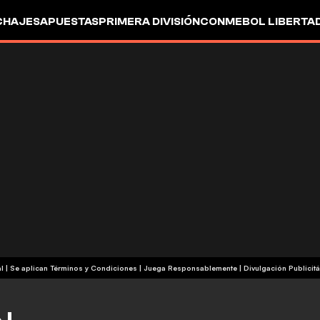
CHAJES
APUESTAS
PRIMERA DIVISIÓN
CONMEBOL LIBERTA
+18 | Contenido Comercial | Se aplican Términos y Condiciones | Juega Responsablemente
|
Divulgación Publicitá