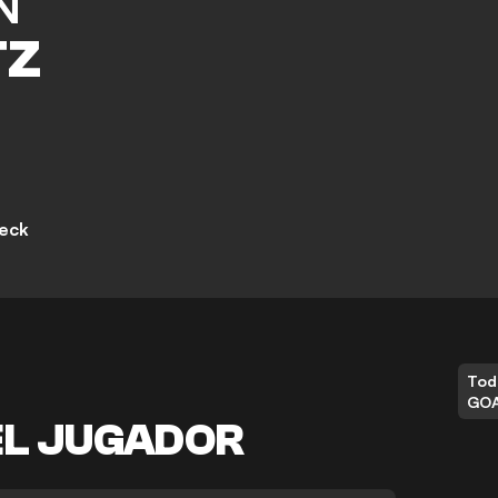
N
TZ
eck
Tod
GO
EL JUGADOR