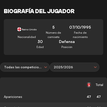
BIOGRAFÍA DEL JUGADOR
5
07/10/1995
Reino Unido
Número de
Fecha de
Nacionalidad
camiseta
nacimiento
30
Defensa
Edad
Posición
Todas las competiciones
2025/2026
Total
Apariciones
47
47