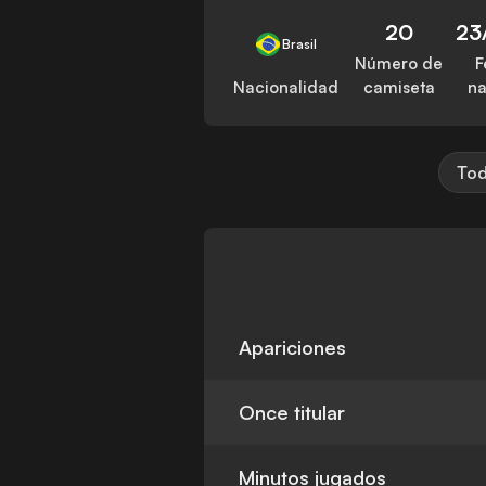
20
23
Brasil
Número de
F
Nacionalidad
camiseta
na
Tod
Apariciones
Once titular
Minutos jugados