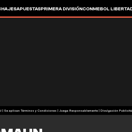
CHAJES
APUESTAS
PRIMERA DIVISIÓN
CONMEBOL LIBERTA
+18 | Contenido Comercial | Se aplican Términos y Condiciones | Juega Responsablemente
|
Divulgación Publicitá