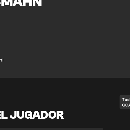
SMAHN
hi
Tod
GO
EL JUGADOR