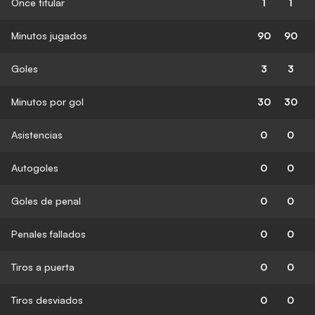
Once titular
1
1
Minutos jugados
90
90
Goles
3
3
Minutos por gol
30
30
Asistencias
0
0
Autogoles
0
0
Goles de penal
0
0
Penales fallados
0
0
Tiros a puerta
0
0
Tiros desviados
0
0