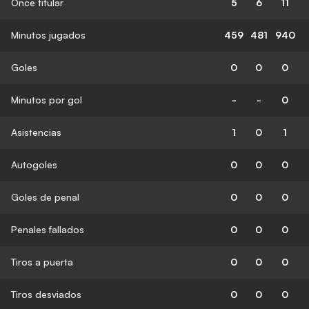
Once titular
5
6
11
Minutos jugados
459
481
940
Goles
0
0
0
Minutos por gol
-
-
0
Asistencias
1
0
1
Autogoles
0
0
0
Goles de penal
0
0
0
Penales fallados
0
0
0
Tiros a puerta
0
0
0
Tiros desviados
0
0
0