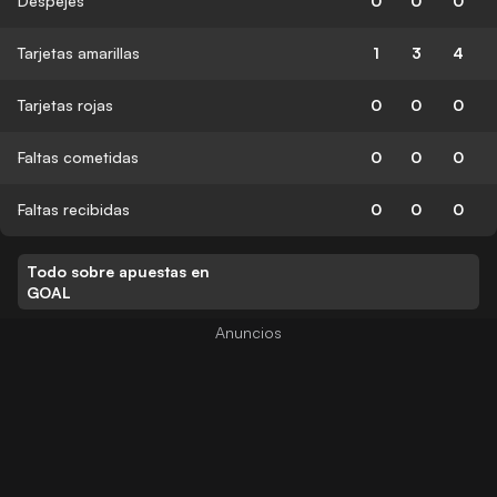
Despejes
0
0
0
Tarjetas amarillas
1
3
4
Tarjetas rojas
0
0
0
Faltas cometidas
0
0
0
Faltas recibidas
0
0
0
Todo sobre apuestas en
GOAL