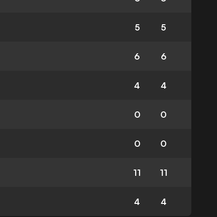
5
5
6
6
4
4
0
0
0
0
11
11
4
4