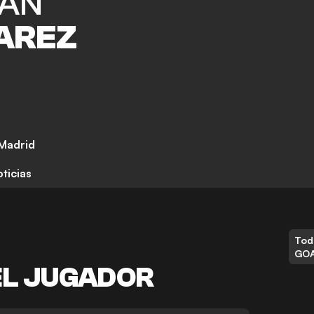
IAN
AREZ
 Madrid
ticias
Tod
GO
EL JUGADOR