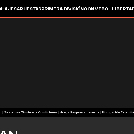
CHAJES
APUESTAS
PRIMERA DIVISIÓN
CONMEBOL LIBERTA
+18 | Contenido Comercial | Se aplican Términos y Condiciones | Juega Responsablemente
|
Divulgación Publicitá