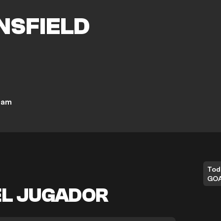
NSFIELD
ham
Tod
GO
EL JUGADOR