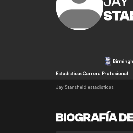
JAY
STA
Birming
Estadísticas
Carrera Profesional
Jay Stansfield estadísticas
BIOGRAFÍA D