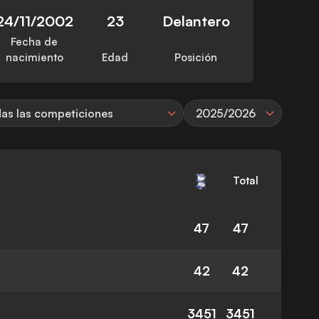
24/11/2002
23
Delantero
Fecha de
nacimiento
Edad
Posición
as las competiciones
2025/2026
Total
47
47
42
42
3451
3451