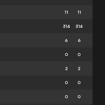
11
11
314
314
6
6
0
0
2
2
0
0
0
0