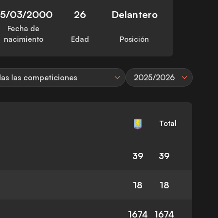
25/03/2000
26
Delantero
Fecha de
nacimiento
Edad
Posición
as las competiciones
2025/2026
Total
39
39
18
18
1674
1674