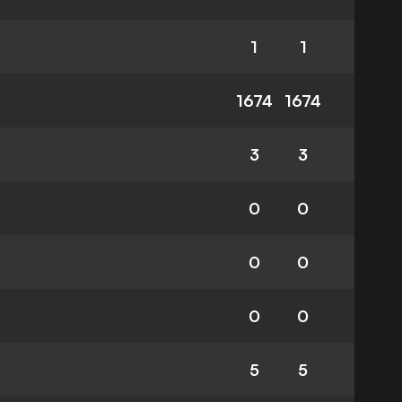
1
1
1674
1674
3
3
0
0
0
0
0
0
5
5