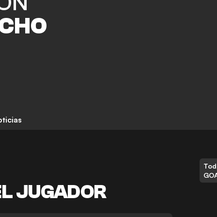
ON
CHO
ticias
Tod
GO
EL JUGADOR