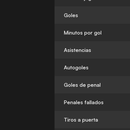
Goles
Minutos por gol
Asistencias
Autogoles
Goles de penal
Penales fallados
Tiros a puerta