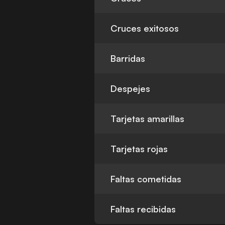
Cruces exitosos
Barridas
Despejes
Tarjetas amarillas
Tarjetas rojas
Faltas cometidas
Faltas recibidas