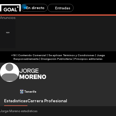
En directo
Entradas
+18 | Contenido Comercial | Se aplican Términos y Condiciones | Juega
Responsablemente
|
Divulgación Publicitária
|
Principios editoriales
JORGE
MORENO
Tenerife
Estadísticas
Carrera Profesional
Jorge Moreno estadísticas