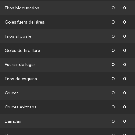
Tiros bloqueados
0
0
Goles fuera del área
0
0
Tiros al poste
0
0
Goles de tiro libre
0
0
Fueras de lugar
0
0
Tiros de esquina
0
0
Cruces
0
0
Cruces exitosos
0
0
Barridas
0
0