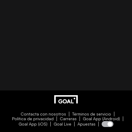
Contacta con nosotros
Términos de servicio
Política de privacidad
Carreras
Goal App (Android)
Goal App (iOS)
Goal Live
Apuestas