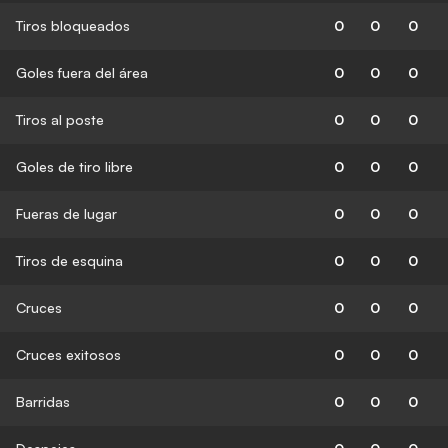
Tiros bloqueados
0
0
0
Goles fuera del área
0
0
0
Tiros al poste
0
0
0
Goles de tiro libre
0
0
0
Fueras de lugar
0
0
0
Tiros de esquina
0
0
0
Cruces
0
0
0
Cruces exitosos
0
0
0
Barridas
0
0
0