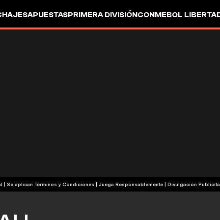
CHAJES
APUESTAS
PRIMERA DIVISIÓN
CONMEBOL LIBERTA
+18 | Contenido Comercial | Se aplican Términos y Condiciones | Juega Responsablemente
|
Divulgación Publicitá