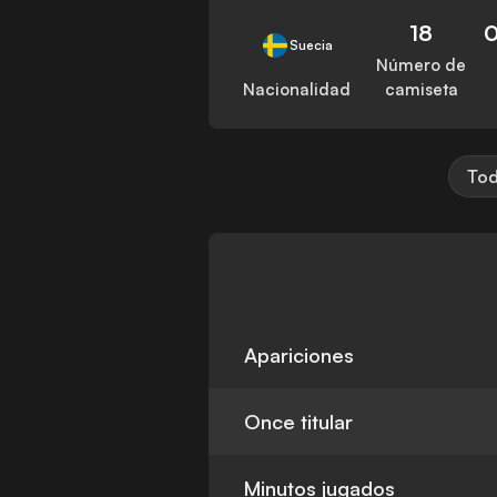
18
0
Suecia
Número de
Nacionalidad
camiseta
Tod
Apariciones
Once titular
Minutos jugados