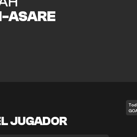
AH
I-ASARE
Tod
GO
EL JUGADOR