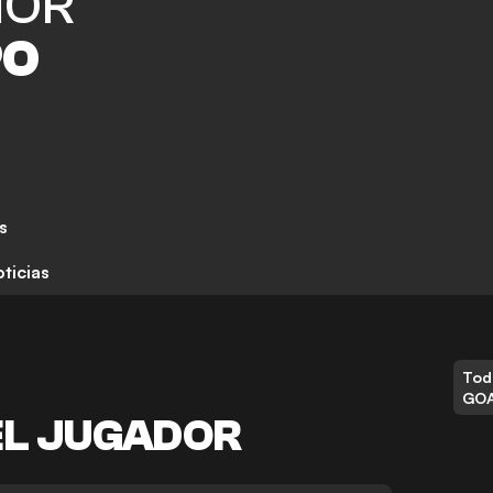
IOR
PO
s
ticias
Tod
GO
EL JUGADOR