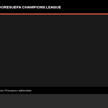
DORES
UEFA CHAMPIONS LEAGUE
ria
|
Principios editoriales