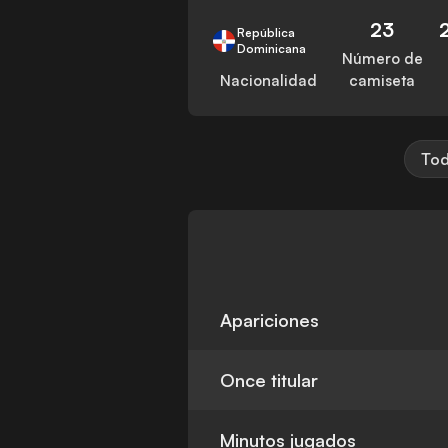
23
República
Dominicana
Número de
Nacionalidad
camiseta
Tod
Apariciones
Once titular
Minutos jugados