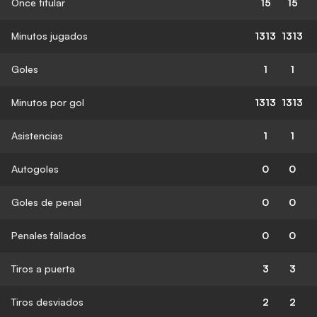
Once titular
15
15
Minutos jugados
1313
1313
Goles
1
1
Minutos por gol
1313
1313
Asistencias
1
1
Autogoles
0
0
Goles de penal
0
0
Penales fallados
0
0
Tiros a puerta
3
3
Tiros desviados
2
2