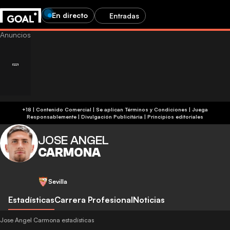
En directo
Entradas
+18 | Contenido Comercial | Se aplican Términos y Condiciones | Juega
Responsablemente
|
Divulgación Publicitária
|
Principios editoriales
JOSE ANGEL
CARMONA
Sevilla
Estadísticas
Carrera Profesional
Noticias
Jose Angel Carmona estadísticas