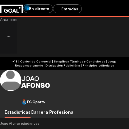
En directo
Entradas
+18 | Contenido Comercial | Se aplican Términos y Condiciones | Juega
Responsablemente
|
Divulgación Publicitária
|
Principios editoriales
JOAO
AFONSO
FC Oporto
Estadísticas
Carrera Profesional
Joao Afonso estadísticas