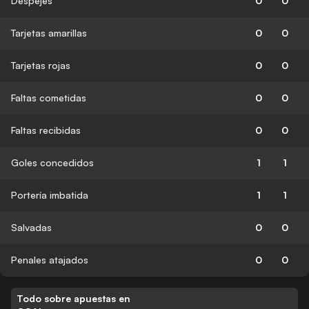
Despejes
0
0
Tarjetas amarillas
0
0
Tarjetas rojas
0
0
Faltas cometidas
0
0
Faltas recibidas
0
0
Goles concedidos
1
1
Portería imbatida
1
1
Salvadas
0
0
Penales atajados
0
0
Todo sobre apuestas en