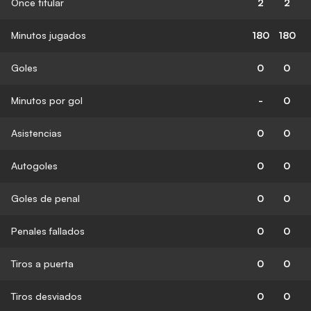
Once titular
2
2
Minutos jugados
180
180
Goles
0
0
Minutos por gol
-
0
Asistencias
0
0
Autogoles
0
0
Goles de penal
0
0
Penales fallados
0
0
Tiros a puerta
0
0
Tiros desviados
0
0