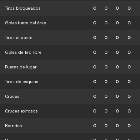
Tiros bloqueados
0
0
0
0
Goles fuera del área
0
0
0
0
Tiros al poste
0
0
0
0
Goles de tiro libre
0
0
0
0
Fueras de lugar
0
0
0
0
Tiros de esquina
0
0
0
0
Cruces
0
0
0
0
Cruces exitosos
0
0
0
0
Barridas
0
0
0
0