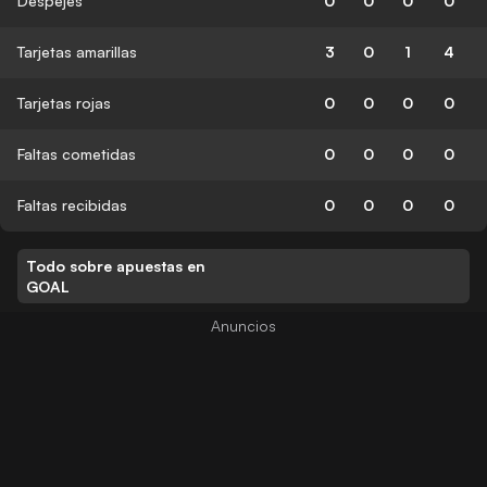
Despejes
0
0
0
0
Tarjetas amarillas
3
0
1
4
Tarjetas rojas
0
0
0
0
Faltas cometidas
0
0
0
0
Faltas recibidas
0
0
0
0
Todo sobre apuestas en
GOAL