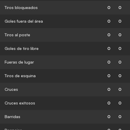
Tiros bloqueados
0
0
Goles fuera del área
0
0
Tiros al poste
0
0
Goles de tiro libre
0
0
Fueras de lugar
0
0
Tiros de esquina
0
0
Cruces
0
0
Cruces exitosos
0
0
Barridas
0
0