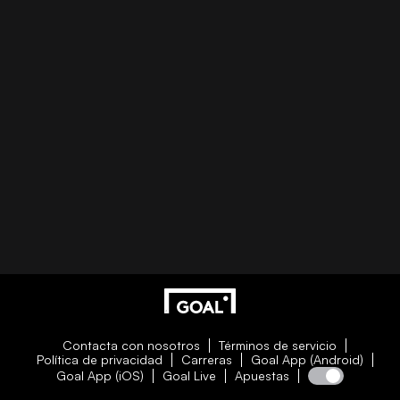
Contacta con nosotros
Términos de servicio
Política de privacidad
Carreras
Goal App (Android)
Goal App (iOS)
Goal Live
Apuestas