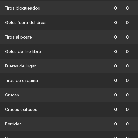
Tiros bloqueados
0
0
Goles fuera del área
0
0
Tiros al poste
0
0
Goles de tiro libre
0
0
Fueras de lugar
0
0
Tiros de esquina
0
0
Cruces
0
0
Cruces exitosos
0
0
Barridas
0
0