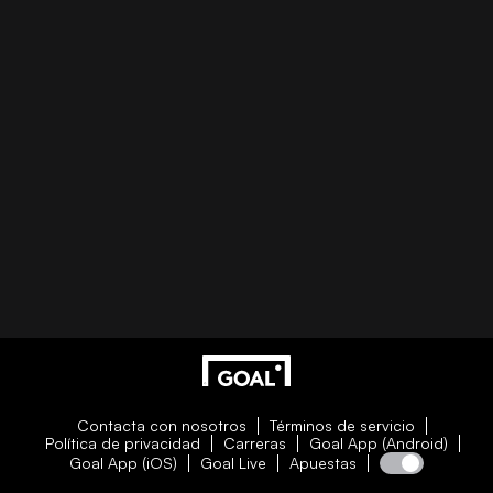
Contacta con nosotros
Términos de servicio
Política de privacidad
Carreras
Goal App (Android)
Goal App (iOS)
Goal Live
Apuestas