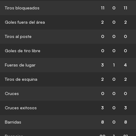
Tiros bloqueados
11
0
11
Goles fuera del área
2
0
2
Tiros al poste
0
0
0
Goles de tiro libre
0
0
0
Fueras de lugar
3
1
4
Tiros de esquina
2
0
2
Cruces
0
0
0
Cruces exitosos
3
0
3
Barridas
8
0
8