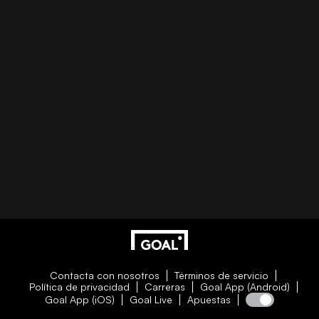
Contacta con nosotros
Términos de servicio
Política de privacidad
Carreras
Goal App (Android)
Goal App (iOS)
Goal Live
Apuestas