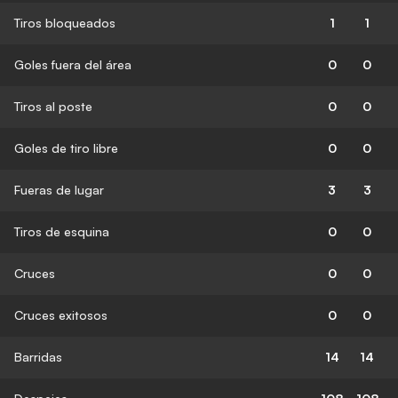
Tiros bloqueados
1
1
Goles fuera del área
0
0
Tiros al poste
0
0
Goles de tiro libre
0
0
Fueras de lugar
3
3
Tiros de esquina
0
0
Cruces
0
0
Cruces exitosos
0
0
Barridas
14
14