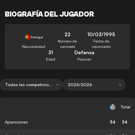
BIOGRAFÍA DEL JUGADOR
22
10/03/1995
Portugal
Número de
Fecha de
Nacionalidad
camiseta
nacimiento
31
Defensa
Edad
Posición
Todas las competiciones
2025/2026
Total
Apariciones
34
34