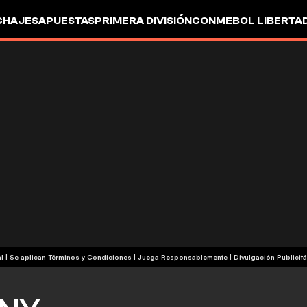
CHAJES
APUESTAS
PRIMERA DIVISIÓN
CONMEBOL LIBERTA
+18 | Contenido Comercial | Se aplican Términos y Condiciones | Juega Responsablemente
|
Divulgación Publicitá