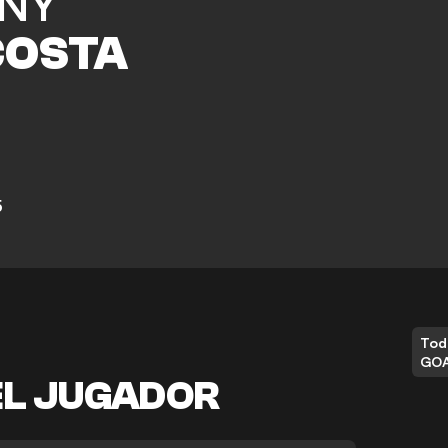
NY
COSTA
5
Tod
GO
EL JUGADOR