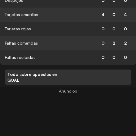
Despejes
0
0
0
Tarjetas amarillas
4
0
4
Tarjetas rojas
0
0
0
Faltas cometidas
0
2
2
Faltas recibidas
0
0
0
Todo sobre apuestas en
GOAL