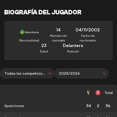
BIOGRAFÍA DEL JUGADOR
14
04/11/2002
Mauritania
Número de
Fecha de
Nacionalidad
camiseta
nacimiento
23
Delantero
Edad
Posición
Todas las competiciones
2025/2026
Total
Apariciones
34
2
36