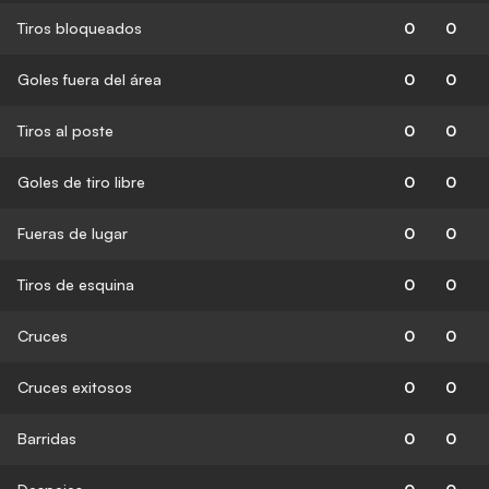
Tiros bloqueados
0
0
Goles fuera del área
0
0
Tiros al poste
0
0
Goles de tiro libre
0
0
Fueras de lugar
0
0
Tiros de esquina
0
0
Cruces
0
0
Cruces exitosos
0
0
Barridas
0
0