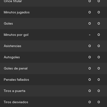
Once titular
0
0
Minutos jugados
0
0
Goles
0
0
Minutos por gol
-
0
Asistencias
0
0
Autogoles
0
0
Goles de penal
0
0
Penales fallados
0
0
Tiros a puerta
0
0
Tiros desviados
0
0