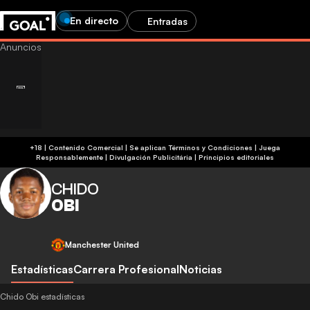
En directo
Entradas
Age-restricted content
+18 | Contenido Comercial | Se aplican Términos y Condiciones | Juega
Responsablemente
|
Divulgación Publicitária
|
Principios editoriales
¿Tienes más de 18 años?
No tienes la edad mínima necesaria para ver contenidos
Help us verify your age by providing an honest response.
CHIDO
relacionados con las apuestas. Se te redirigirá a la página
This site contains gambling advertising for 24+.
OBI
de inicio.
Mostrar anuncios de apuestas
Tengo 24 años o más
Go to homepage
Manchester United
Tengo menos de 24 años
Estadísticas
Carrera Profesional
Noticias
Chido Obi estadísticas