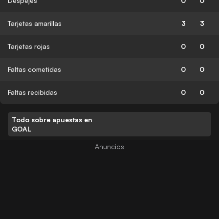
Despejes
0
0
Tarjetas amarillas
3
3
Tarjetas rojas
0
0
Faltas cometidas
0
0
Faltas recibidas
0
0
Todo sobre apuestas en
GOAL