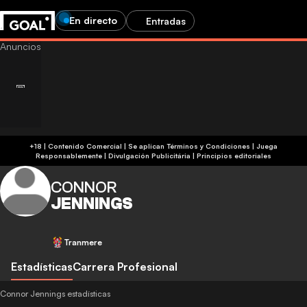
En directo
Entradas
+18 | Contenido Comercial | Se aplican Términos y Condiciones | Juega
Responsablemente
|
Divulgación Publicitária
|
Principios editoriales
CONNOR
JENNINGS
Tranmere
Estadísticas
Carrera Profesional
Connor Jennings estadísticas