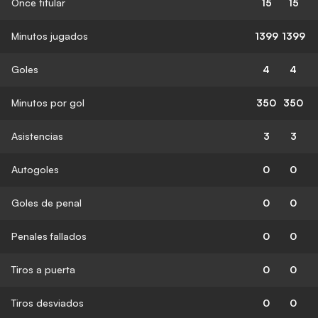
Once titular
15
15
Minutos jugados
1399
1399
Goles
4
4
Minutos por gol
350
350
Asistencias
3
3
Autogoles
0
0
Goles de penal
0
0
Penales fallados
0
0
Tiros a puerta
0
0
Tiros desviados
0
0