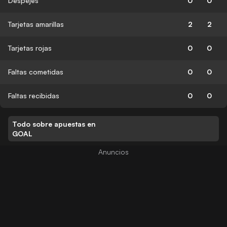
Despejes
0
0
Tarjetas amarillas
2
2
Tarjetas rojas
0
0
Faltas cometidas
0
0
Faltas recibidas
0
0
Todo sobre apuestas en
GOAL