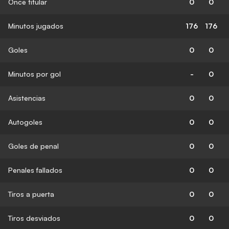
Once titular
0
0
Minutos jugados
176
176
Goles
0
0
Minutos por gol
-
0
Asistencias
0
0
Autogoles
0
0
Goles de penal
0
0
Penales fallados
0
0
Tiros a puerta
0
0
Tiros desviados
0
0