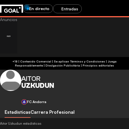
En directo
Entradas
+18 | Contenido Comercial | Se aplican Términos y Condiciones | Juega
Responsablemente
|
Divulgación Publicitária
|
Principios editoriales
AITOR
UZKUDUN
FC Andorra
Estadísticas
Carrera Profesional
Aitor Uzkudun estadísticas