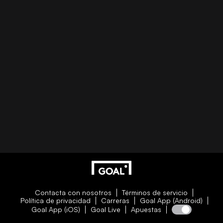
Contacta con nosotros
Términos de servicio
Política de privacidad
Carreras
Goal App (Android)
Goal App (iOS)
Goal Live
Apuestas