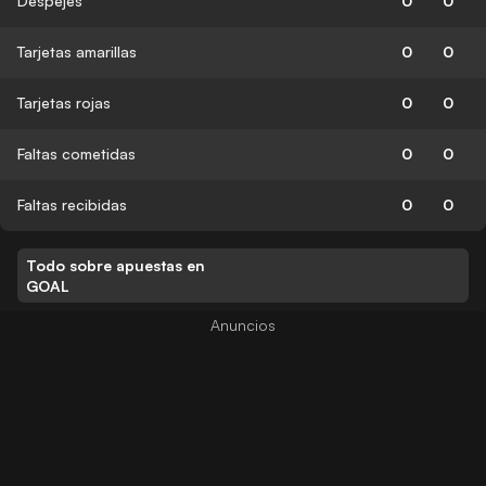
Despejes
0
0
Tarjetas amarillas
0
0
Tarjetas rojas
0
0
Faltas cometidas
0
0
Faltas recibidas
0
0
Todo sobre apuestas en
GOAL