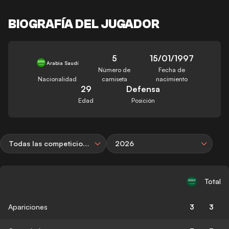
BIOGRAFÍA DEL JUGADOR
5
15/01/1997
Arabia Saudí
Número de
Fecha de
Nacionalidad
camiseta
nacimiento
29
Defensa
Edad
Posición
Todas las competiciones
2026
Total
Apariciones
3
3