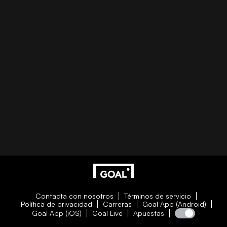
Contacta con nosotros
Términos de servicio
Política de privacidad
Carreras
Goal App (Android)
Goal App (iOS)
Goal Live
Apuestas