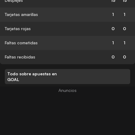
Despejes
15
15
Tarjetas amarillas
1
1
Tarjetas rojas
0
0
Faltas cometidas
1
1
Faltas recibidas
0
0
Todo sobre apuestas en
GOAL