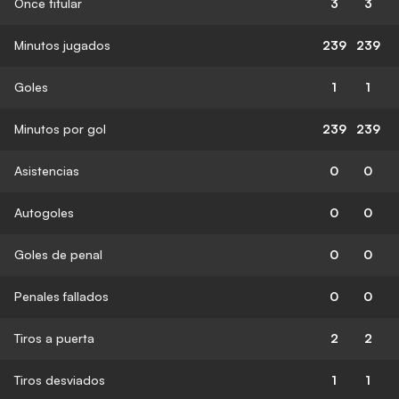
Once titular
3
3
Minutos jugados
239
239
Goles
1
1
Minutos por gol
239
239
Asistencias
0
0
Autogoles
0
0
Goles de penal
0
0
Penales fallados
0
0
Tiros a puerta
2
2
Tiros desviados
1
1